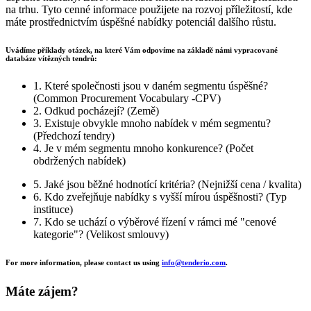
na trhu. Tyto cenné informace použijete na rozvoj příležitostí, kde
máte prostřednictvím úspěšné nabídky potenciál dalšího růstu.
Uvádíme příklady otázek, na které Vám odpovíme na základě námi vypracované
databáze vítězných tendrů:
1.
Které společnosti jsou v daném segmentu úspěšné?
(Common Procurement Vocabulary -CPV)
2.
Odkud pocházejí?
(Země)
3.
Existuje obvykle mnoho nabídek v mém segmentu?
(Předchozí tendry)
4.
Je v mém segmentu mnoho konkurence?
(Počet
obdržených nabídek)
5.
Jaké jsou běžné hodnotící kritéria?
(Nejnižší cena / kvalita)
6.
Kdo zveřejňuje nabídky s vyšší mírou úspěšnosti?
(Typ
instituce)
7.
Kdo se uchází o výběrové řízení v rámci mé "cenové
kategorie"?
(Velikost smlouvy)
For more information, please contact us using
info@tenderio.com
.
Máte zájem?