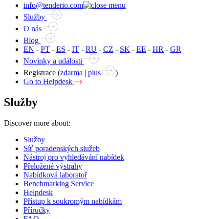
info@tenderio.com
Služby
O nás
Blog
EN
-
PT
-
ES
-
IT
-
RU
-
CZ
-
SK
-
EE
-
HR
-
GR
Novinky a události
Registrace (
zdarma
|
plus
)
Go to Helpdesk
Služby
Discover more about:
Služby
Síť poradenských služeb
Nástroj pro vyhledávání nabídek
Přeložené výstrahy
Nabídková laboratoř
Benchmarking Service
Helpdesk
Přístup k soukromým nabídkám
Příručky
FAQ