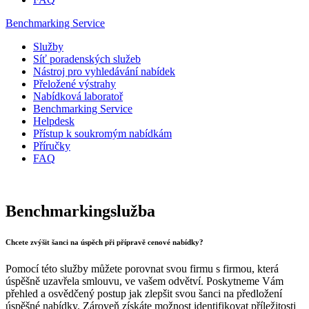
Benchmarking Service
Služby
Síť poradenských služeb
Nástroj pro vyhledávání nabídek
Přeložené výstrahy
Nabídková laboratoř
Benchmarking Service
Helpdesk
Přístup k soukromým nabídkám
Příručky
FAQ
Benchmarking
služba
Chcete zvýšit šanci na úspěch při přípravě cenové nabídky?
Pomocí této služby můžete porovnat svou firmu s firmou, která
úspěšně uzavřela smlouvu, ve vašem odvětví. Poskytneme Vám
přehled a osvědčený postup jak zlepšit svou šanci na předložení
úspěšné nabídky. Zároveň získáte možnost identifikovat příležitosti