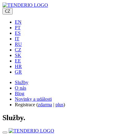
CZ
EN
PT
ES
IT
RU
CZ
SK
EE
HR
GR
Služby
O nás
Blog
Novinky a události
Registrace (
zdarma
|
plus
)
Služby.