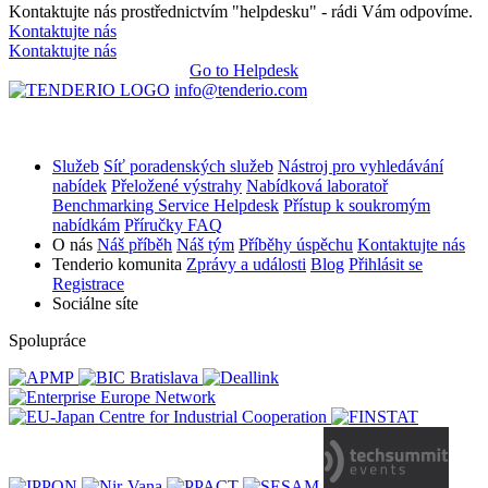
Kontaktujte nás prostřednictvím "helpdesku" - rádi Vám odpovíme.
Kontaktujte nás
Kontaktujte nás
Go to Helpdesk
info@tenderio.com
Služeb
Síť poradenských služeb
Nástroj pro vyhledávání
nabídek
Přeložené výstrahy
Nabídková laboratoř
Benchmarking Service
Helpdesk
Přístup k soukromým
nabídkám
Příručky
FAQ
O nás
Náš příběh
Náš tým
Příběhy úspěchu
Kontaktujte nás
Tenderio komunita
Zprávy a události
Blog
Přihlásit se
Registrace
Sociálne síte
Spolupráce