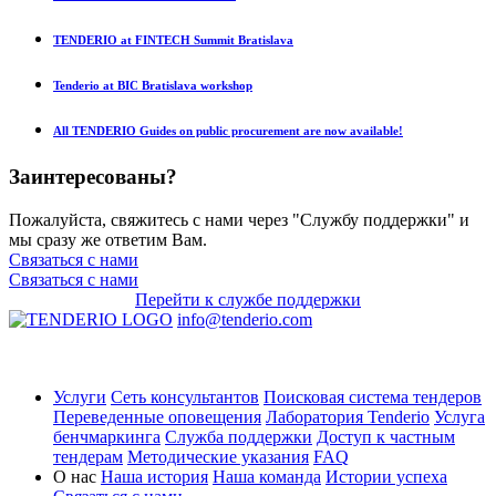
TENDERIO at FINTECH Summit Bratislava
Tenderio at BIC Bratislava workshop
All TENDERIO Guides on public procurement are now available!
Заинтересованы?
Пожалуйста, свяжитесь с нами через "Службу поддержки" и
мы сразу же ответим Вам.
Связаться с нами
Связаться с нами
Перейти к службе поддержки
info@tenderio.com
Услуги
Сеть консультантов
Поисковая система тендеров
Переведенные оповещения
Лаборатория Tenderio
Услуга
бенчмаркинга
Служба поддержки
Доступ к частным
тендерам
Методические указания
FAQ
О нас
Наша история
Наша команда
Истории успеха