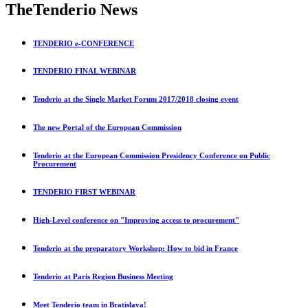
The
Tenderio News
TENDERIO e-CONFERENCE
TENDERIO FINAL WEBINAR
Tenderio at the Single Market Forum 2017/2018 closing event
The new Portal of the European Commission
Tenderio at the European Commission Presidency Conference on Public
Procurement
TENDERIO FIRST WEBINAR
High-Level conference on "Improving access to procurement"
Tenderio at the preparatory Workshop: How to bid in France
Tenderio at Paris Region Business Meeting
Meet Tenderio team in Bratislava!