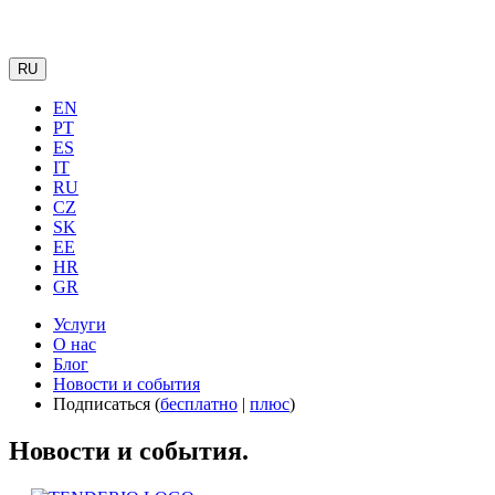
RU
EN
PT
ES
IT
RU
CZ
SK
EE
HR
GR
Услуги
О нас
Блог
Новости и события
Подписаться (
бесплатно
|
плюс
)
Новости и события.