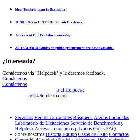
Meet Tenderio team in Bratislava!
TENDERIO at FINTECH Summit Bratislava
Tenderio at BIC Bratislava workshop
All TENDERIO Guides on public procurement are now available!
¿Interesado?
Contáctenos vía "Helpdesk" y le daremos feedback.
Contáctenos
Contáctenos
Ir al Helpdesk
info@tenderio.com
Servicios
Red de consultores
Búsqueda
Alertas traducidas
Laboratorio de Licitaciones
Servicio de Benchmarking
Helpdesk
Acceso a concursos privados
Guías
FAQ
Sobre nosotros
Historia
Equipo
Casos de Éxito
Contactos
Comunidad Tenderio
Noticias e Eventos
Blog
Iniciar de