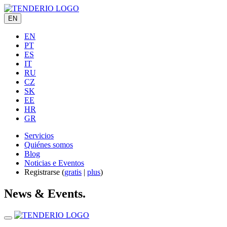
EN
EN
PT
ES
IT
RU
CZ
SK
EE
HR
GR
Servicios
Quiénes somos
Blog
Noticias e Eventos
Registrarse (
gratis
|
plus
)
News & Events.