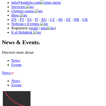
info@tenderio.com
Servicios
Quiénes somos
Blog
EN
-
PT
-
ES
-
IT
-
RU
-
CZ
-
SK
-
EE
-
HR
-
GR
Noticias e Eventos
Registrarse (
gratis
|
plus
)
Ir al Helpdesk
News & Events.
Discover more about:
News
Events
News
News
Events