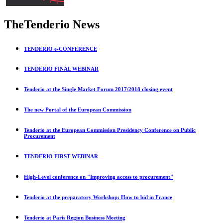
The
Tenderio News
TENDERIO e-CONFERENCE
TENDERIO FINAL WEBINAR
Tenderio at the Single Market Forum 2017/2018 closing event
The new Portal of the European Commission
Tenderio at the European Commission Presidency Conference on Public
Procurement
TENDERIO FIRST WEBINAR
High-Level conference on "Improving access to procurement"
Tenderio at the preparatory Workshop: How to bid in France
Tenderio at Paris Region Business Meeting