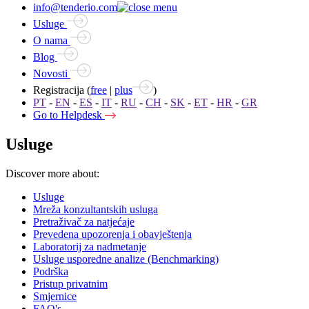
info@tenderio.com
Usluge
O nama
Blog
Novosti
Registracija (
free
|
plus
)
PT
-
EN
-
ES
-
IT
-
RU
-
CH
-
SK
-
ET
-
HR
-
GR
Go to Helpdesk
Usluge
Discover more about:
Usluge
Mreža konzultantskih usluga
Pretraživač za natjećaje
Prevedena upozorenja i obavještenja
Laboratorij za nadmetanje
Usluge usporedne analize (Benchmarking)
Podrška
Pristup privatnim
Smjernice
FAQ's