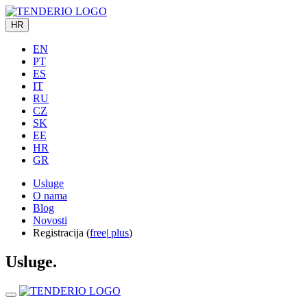
HR
EN
PT
ES
IT
RU
CZ
SK
EE
HR
GR
Usluge
O nama
Blog
Novosti
Registracija (
free
|
plus
)
Usluge.