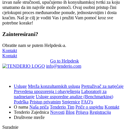
izvan naše stručnosti, upućujemo ih konyultantskoj tvrtki za koju
smatramo da im najviše može pomoći. Ovaj osobni pristup čini
cjelokupni proces međunarodne ponude, jednostavnijim i dosta
kraćim. Naš je cilj je voditi Vas i pružiti Vam pomoć kroz sve
potrebne korake!
Zainteresirani?
Obratite nam se putem Helpdesk-a.
Kontakt
Kontakt
Go to Helpdesk
info@tenderio.com
Usluge
Mreža konzultantskih usluga
Pretraživač za natjećaje
Prevedena upozorenja i obavještenja
Laboratorij za
nadmetanje
Usluge usporedne analize (Benchmarking)
Podrška
Pristup privatnim
Smjernice
FAQ's
O nama
Naša priča
Tenderio Tim
Priče o uspjehu
Kontakt
Tenderio Zajednica
Novosti
Blog
Prijava
Registracija
Društvene mreže
Suradnje