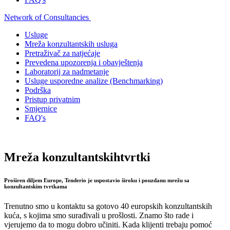
Network of Consultancies
Usluge
Mreža konzultantskih usluga
Pretraživač za natjećaje
Prevedena upozorenja i obavještenja
Laboratorij za nadmetanje
Usluge usporedne analize (Benchmarking)
Podrška
Pristup privatnim
Smjernice
FAQ's
Mreža konzultantskih
tvrtki
Proširen diljem Europe, Tenderio je uspostavio široku i pouzdanu mrežu sa
konzultantskim tvrtkama
Trenutno smo u kontaktu sa gotovo 40 europskih konzultantskih
kuća, s kojima smo surađivali u prošlosti. Znamo što rade i
vjerujemo da to mogu dobro učiniti. Kada klijenti trebaju pomoć