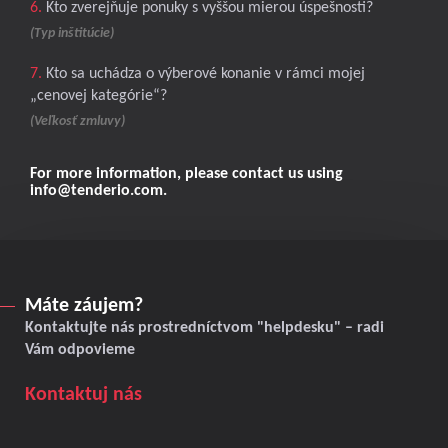
6.
Kto zverejňuje ponuky s vyššou mierou úspešnosti?
(Typ inštitúcie)
7.
Kto sa uchádza o výberové konanie v rámci mojej
„cenovej kategórie“?
(Veľkosť zmluvy)
For more information, please contact us using
info@tenderio.com
.
Máte záujem?
Kontaktujte nás prostredníctvom "helpdesku" – radi
Vám odpovieme
Kontaktuj nás
Kontaktuj nás