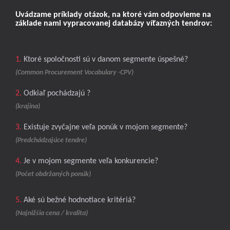
Uvádzame príklady otázok, na ktoré vám odpovieme na
základe nami vypracovanej databázy víťazných tendrov:
1.
Ktoré spoločnosti sú v danom segmente úspešné?
(Common Procurement Vocabulary -CPV)
2.
Odkiaľ pochádzajú ?
(krajina)
3.
Existuje zvyčajne veľa ponúk v mojom segmente?
(Predchádzajúce tendre)
4.
Je v mojom segmente veľa konkurencie?
(Počet obdržaných ponúk)
5.
Aké sú bežné hodnotiace kritériá?
(Najnižšia cena / kvalita)