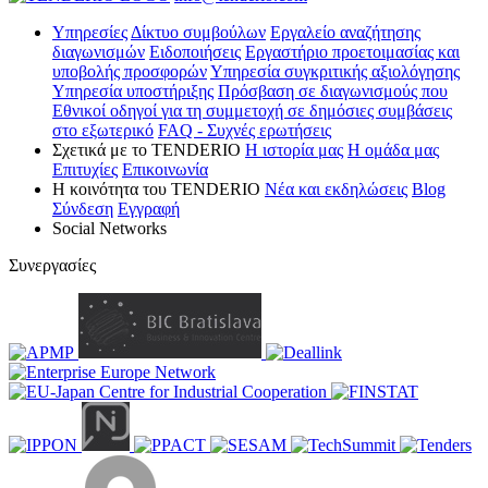
Υπηρεσίες
Δίκτυο συμβούλων
Εργαλείο αναζήτησης
διαγωνισμών
Ειδοποιήσεις
Εργαστήριο προετοιμασίας και
υποβολής προσφορών
Υπηρεσία συγκριτικής αξιολόγησης
Υπηρεσία υποστήριξης
Πρόσβαση σε διαγωνισμούς που
Εθνικοί οδηγοί για τη συμμετοχή σε δημόσιες συμβάσεις
στο εξωτερικό
FAQ - Συχνές ερωτήσεις
Σχετικά με το TENDERIO
Η ιστορία μας
Η ομάδα μας
Eπιτυχίες
Επικοινωνία
Η κοινότητα του ΤENDERIO
Νέα και εκδηλώσεις
Blog
Σύνδεση
Εγγραφή
Social Networks
Συνεργασίες