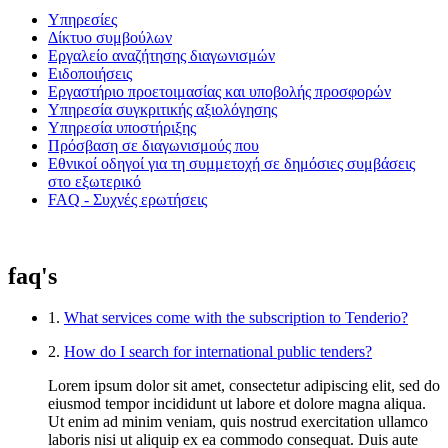
Υπηρεσίες
Δίκτυο συμβούλων
Εργαλείο αναζήτησης διαγωνισμών
Ειδοποιήσεις
Εργαστήριο προετοιμασίας και υποβολής προσφορών
Υπηρεσία συγκριτικής αξιολόγησης
Υπηρεσία υποστήριξης
Πρόσβαση σε διαγωνισμούς που
Εθνικοί οδηγοί για τη συμμετοχή σε δημόσιες συμβάσεις
στο εξωτερικό
FAQ - Συχνές ερωτήσεις
faq's
1.
What services come with the subscription to Tenderio?
2.
How do I search for international public tenders?
Lorem ipsum dolor sit amet, consectetur adipiscing elit, sed do
eiusmod tempor incididunt ut labore et dolore magna aliqua.
Ut enim ad minim veniam, quis nostrud exercitation ullamco
laboris nisi ut aliquip ex ea commodo consequat. Duis aute