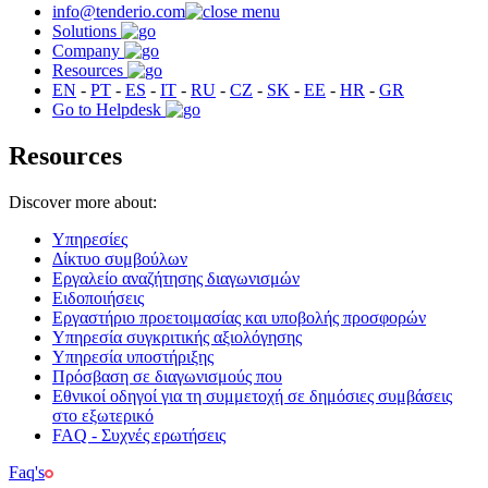
info@tenderio.com
Solutions
Company
Resources
EN
-
PT
-
ES
-
IT
-
RU
-
CZ
-
SK
-
EE
-
HR
-
GR
Go to Helpdesk
Resources
Discover more about:
Υπηρεσίες
Δίκτυο συμβούλων
Εργαλείο αναζήτησης διαγωνισμών
Ειδοποιήσεις
Εργαστήριο προετοιμασίας και υποβολής προσφορών
Υπηρεσία συγκριτικής αξιολόγησης
Υπηρεσία υποστήριξης
Πρόσβαση σε διαγωνισμούς που
Εθνικοί οδηγοί για τη συμμετοχή σε δημόσιες συμβάσεις
στο εξωτερικό
FAQ - Συχνές ερωτήσεις
Faq's