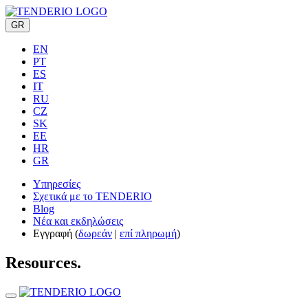
GR
EN
PT
ES
IT
RU
CZ
SK
EE
HR
GR
Υπηρεσίες
Σχετικά με το TENDERIO
Blog
Νέα και εκδηλώσεις
Εγγραφή (
δωρεάν
|
επί πληρωμή
)
Resources.